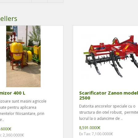
ata.
ellers
mizor 400 L
Scarificator Zanon mode
2500
zoare sunt masini agricole
Datorita ancorelor speciale cu o
nate pentru aplicarea
structura din otel robust, permit
mentelor fitosanitare, prin
lucrul la o adancime de ..
r..
8,591.0000€
.6000€
Ex Tax: 7,100.0000€
x: 2,360.0000€