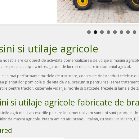
ini si utilaje agricole
noastra are ca obiect de activitate comercializarea de utilaje si masini agricole
care practic acopera intreaga arie de lucrari necesare in domeniul agricol.
 cele mai performante modele de tractoare, construite de branduri celebre din 
rea plantatiilor pomicole si de vita de vie, precum si pentru realizarea tratamentel
rcile pentru tractor, cisternele vidanje, morile si batozele, frezele si lamele de z
ni si utilaje agricole fabricate de br
inile agricole si accesoriile pe care le comercializam sunt noi sunt produse de 
iilor de masini agricole. Putem aminti aici brandul italian, cu sediul in Milano, B
vii. O alta marca de prestigiu italiana este si Aldo Biagioli, specializata in fabric
ured
 comercializati de noi sunt construiti de brandul Perugini.