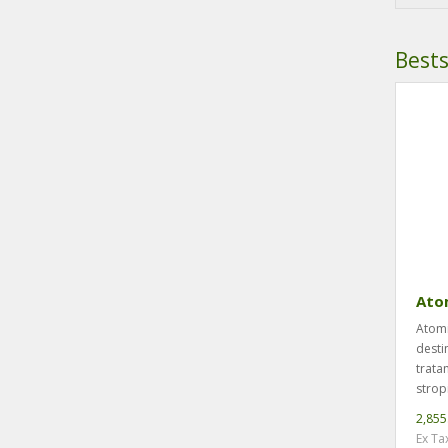
eficientiz
Bests
Ato
Atomi
desti
trata
stropi
2,855
Ex Ta