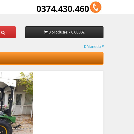
0374.430.460
0 produs(e) - 0.0000€
€
Moneda