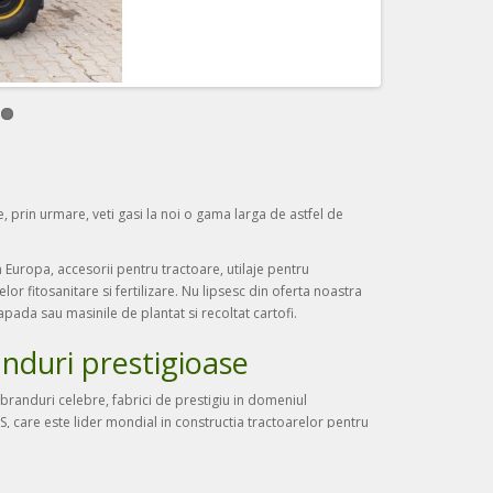
, prin urmare, veti gasi la noi o gama larga de astfel de
Europa, accesorii pentru tractoare, utilaje pentru
or fitosanitare si fertilizare. Nu lipsesc din oferta noastra
apada sau masinile de plantat si recoltat cartofi.
anduri prestigioase
branduri celebre, fabrici de prestigiu in domeniul
CS, care este lider mondial in constructia tractoarelor pentru
area de pluguri, grape si cultivatoare. O buna parte din