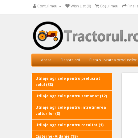
Contul meu
Wish List (0)
Coşul meu
Final
Acasa
Despre noi
Plata si livrarea produselor
Utilaje agricole pentru prelucrat
solul (38)
Utilaje agricole pentru semanat (12)
Utilaje agricole pentru intretinerea
culturilor (8)
Utilaje agricole pentru recoltat (1)
Cisterne- Vidanje (19)