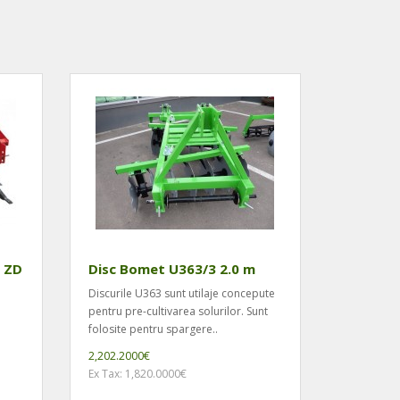
l ZD
Disc Bomet U363/3 2.0 m
Discurile U363 sunt utilaje concepute
pentru pre-cultivarea solurilor. Sunt
e
folosite pentru spargere..
2,202.2000€
Ex Tax: 1,820.0000€