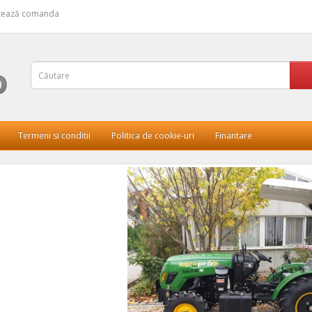
izează comanda
Termeni si conditii
Politica de cookie-uri
Finantare