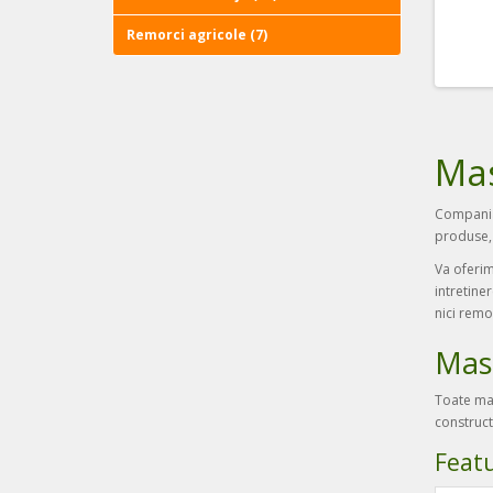
Remorci agricole (7)
Mas
Compania 
produse, 
Va oferim
intretine
nici remo
Masi
Toate mas
construct
livezi si 
Feat
tocatorii