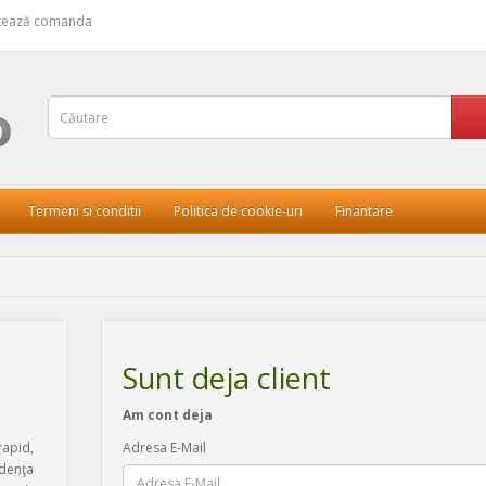
izează comanda
Termeni si conditii
Politica de cookie-uri
Finantare
Sunt deja client
Am cont deja
rapid,
Adresa E-Mail
idenţa