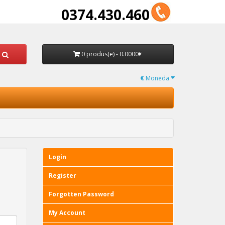
0374.430.460
0 produs(e) - 0.0000€
€
Moneda
Login
Register
Forgotten Password
My Account