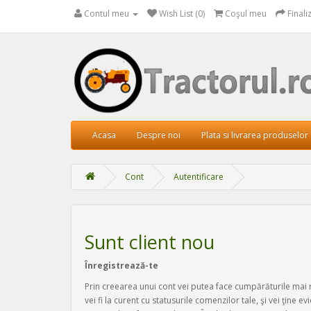
Contul meu
Wish List (0)
Coşul meu
Final
Acasa
Despre noi
Plata si livrarea produselor
Cont
Autentificare
Sunt client nou
Înregistrează-te
Prin creearea unui cont vei putea face cumpărăturile mai 
vei fi la curent cu statusurile comenzilor tale, şi vei ţine ev