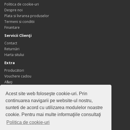
Politica de cookie-uri
Despre noi
Plata si livrarea produselor
Termeni si conditii
Finantare
Servicii Clienţi
Contact
Returnări
Harta sitului
Extra
Producători
Vouchere cadou
Afiliaţi
Oferte speciale
Acest site web foloseşte cookie-uri. Prin
Contul meu
continuarea navigarii pe website-ul nostru,
Contul meu
sunteti de acord cu utilizarea modulelor noastre
Istoric comenzi
cookie. Pentru mai multe informaţiile consultaţi
Wish List
Newsletter
Politica de cookie-uri