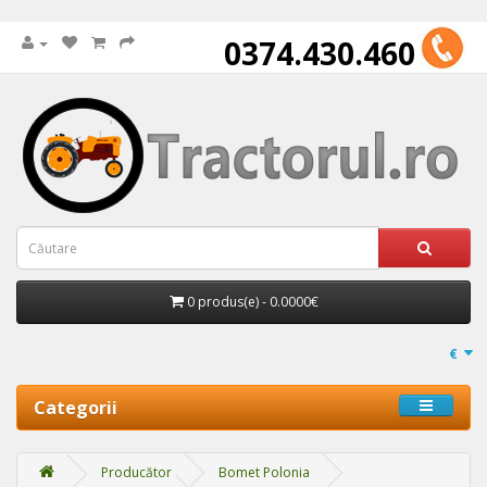
0374.430.460
0 produs(e) - 0.0000€
€
Categorii
Producător
Bomet Polonia