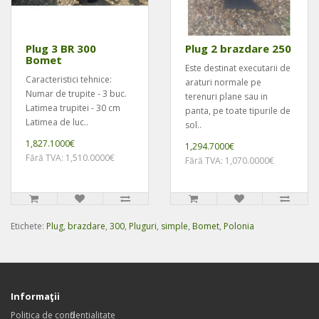
Plug 3 BR 300
Plug 2 brazdare 250
Bomet
Este destinat executarii de
Caracteristici tehnice:
araturi normale pe
Numar de trupite - 3 buc.
terenuri plane sau in
Latimea trupitei - 30 cm
panta, pe toate tipurile de
Latimea de luc..
sol..
1,827.1000€
1,294.7000€
Fără TVA: 1,510.0000€
Fără TVA: 1,070.0000€
Etichete:
Plug
,
brazdare
,
300
,
Pluguri
,
simple
,
Bomet
,
Polonia
Informaţii
Politica de confidentialitate