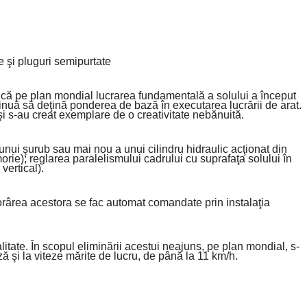
te şi pluguri semipurtate
te că pe plan mondial lucrarea fundamentală a solului a început
tinuă să deţină ponderea de bază în executarea lucrării de arat.
 şi s-au creat exemplare de o creativitate nebănuită.
unui şurub sau mai nou a unui cilindru hidraulic acţionat din
morie); reglarea paralelismului cadrului cu suprafaţa solului în
vertical).
orârea acestora se fac automat comandate prin instalaţia
litate. În scopul eliminării acestui neajuns, pe plan mondial, s-
ză şi la viteze mărite de lucru, de până la 11 km/h.