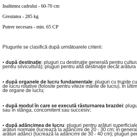
Inaltimea cadrului - 60-70 cm
Greutatea - 285 kg
Putere necesara - min. 6
5 CP
Plugurile se clasifică după următoarele criterii:
•
după destinaţie
: pluguri cu destinaţie generală pentru cultur
pentru silvicultură); pluguri pentru altă destinaţie decât arătura
•
după organele de lucru fundamentale
: pluguri cu trupiţe 
de lucru rotative (folosite pentru viteze mărite de lucru). În ul
de organe de lucru;
•
după modul în care se execută răsturnarea brazdei
: plug
sau în stânga, concomitent sau succesiv;
•
după adâncimea de lucru
: pluguri pentru arături superfici
arături normale (lucrează la adâncimi de 20 - 30 cm; în general
arături adânci (lucrează la adâncimi de 30 - 40 cm); pluguri pe