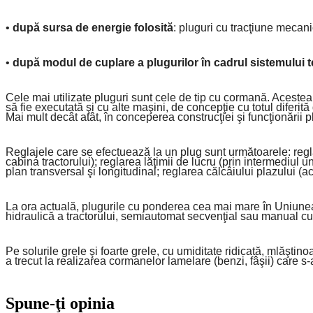
•
după sursa de energie folosită
: pluguri cu tracţiune mecani
•
după modul de cuplare a plugurilor în cadrul sistemului t
Cele mai utilizate pluguri sunt cele de tip cu cormană. Acestea
să fie executată şi cu alte maşini, de concepţie cu totul difer
Mai mult decât atât, în conceperea construcţiei şi funcţionării 
Reglajele care se efectuează la un plug sunt următoarele: regla
cabina tractorului); reglarea lăţimii de lucru (prin intermediul 
plan transversal şi longitudinal; reglarea călcâiului plazului (a
La ora actuală, plugurile cu ponderea cea mai mare în Uniunea
hidraulică a tractorului, semiautomat secvenţial sau manual cu 
Pe solurile grele şi foarte grele, cu umiditate ridicată, mlăştin
a trecut la realizarea cormanelor lamelare (benzi, fâşii) care s-
Spune-ţi opinia