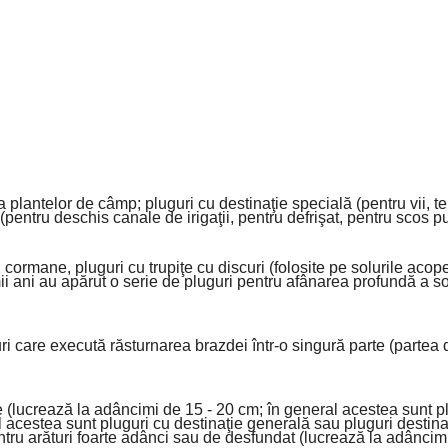
a plantelor de câmp; pluguri cu destinaţie specială (pentru vii, te
 (pentru deschis canale de irigaţii, pentru defrişat, pentru scos pui
cu cormane, pluguri cu trupiţe cu discuri (folosite pe solurile aco
timii ani au apărut o serie de pluguri pentru afânarea profundă a s
uri care execută răsturnarea brazdei într-o singură parte (partea
ale (lucrează la adâncimi de 15 - 20 cm; în general acestea sunt 
 acestea sunt pluguri cu destinaţie generală sau pluguri destinat
ntru arături foarte adânci sau de desfundat (lucrează la adâncim