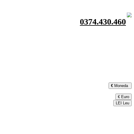
0374.430.460
€
Moneda
€ Euro
LEI Leu