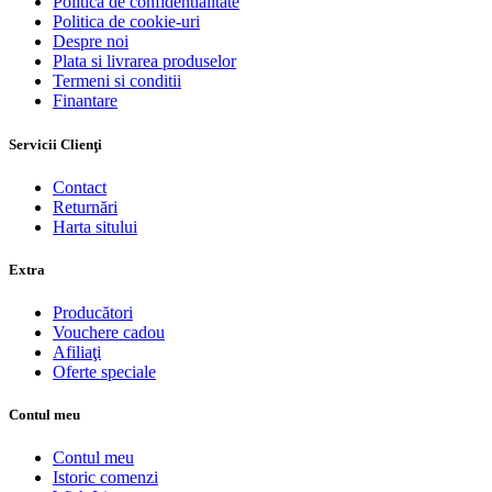
Politica de confidentialitate
Politica de cookie-uri
Despre noi
Plata si livrarea produselor
Termeni si conditii
Finantare
Servicii Clienţi
Contact
Returnări
Harta sitului
Extra
Producători
Vouchere cadou
Afiliaţi
Oferte speciale
Contul meu
Contul meu
Istoric comenzi