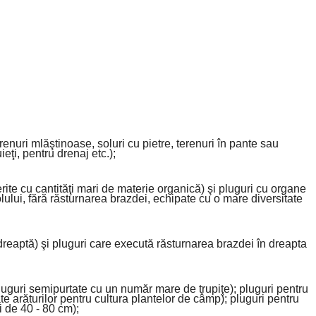
renuri mlăştinoase, soluri cu pietre, terenuri în pante sau
eţi, pentru drenaj etc.);
perite cu cantităţi mari de materie organică) şi pluguri cu organe
olului, fără răsturnarea brazdei, echipate cu o mare diversitate
 dreaptă) şi pluguri care execută răsturnarea brazdei în dreapta
pluguri semipurtate cu un număr mare de trupiţe); pluguri pentru
e arăturilor pentru cultura plantelor de câmp); pluguri pentru
i de 40 - 80 cm);