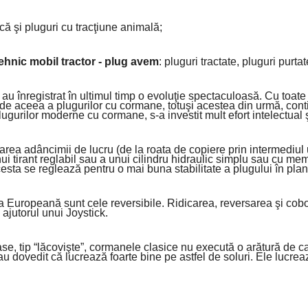
că şi pluguri cu tracţiune animală;
ehnic mobil tractor - plug avem
: pluguri tractate, pluguri purta
 au înregistrat în ultimul timp o evoluţie spectaculoasă. Cu toa
ită de aceea a plugurilor cu cormane, totuşi acestea din urmă, con
plugurilor moderne cu cormane, s-a investit mult efort intelectual
rea adâncimii de lucru (de la roata de copiere prin intermediul 
unui tirant reglabil sau a unui cilindru hidraulic simplu sau cu me
cesta se reglează pentru o mai buna stabilitate a plugului în plan 
 Europeană sunt cele reversibile. Ridicarea, reversarea şi cob
ajutorul unui Joystick.
oase, tip “lăcovişte”, cormanele clasice nu execută o arătură de ca
au dovedit că lucrează foarte bine pe astfel de soluri. Ele lucrea