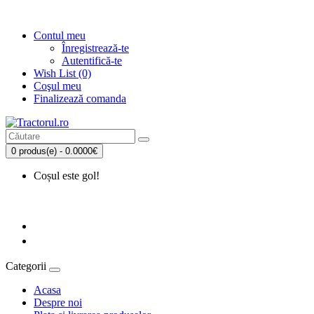
Contul meu
Înregistrează-te
Autentifică-te
Wish List (0)
Coşul meu
Finalizează comanda
0 produs(e) - 0.0000€
Coșul este gol!
Categorii
Acasa
Despre noi