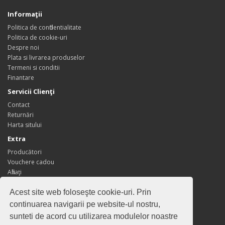
Informaţii
Politica de confidentialitate
Politica de cookie-uri
Despre noi
Plata si livrarea produselor
Termeni si conditii
Finantare
Servicii Clienţi
Contact
Returnări
Harta sitului
Extra
Producători
Vouchere cadou
Afiliaţi
Oferte speciale
Acest site web foloseşte cookie-uri. Prin
Contul meu
continuarea navigarii pe website-ul nostru,
Contul meu
sunteti de acord cu utilizarea modulelor noastre
Istoric comenzi