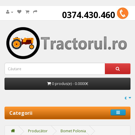
0374.430.460
0 produs(e) - 0.0000€
€
Categorii
Producător
Bomet Polonia