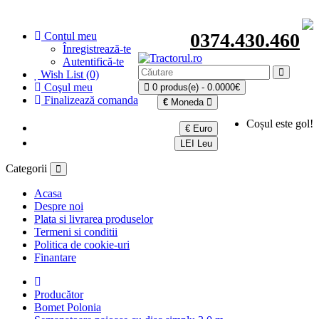
0374.430.460
Contul meu
Înregistrează-te
Autentifică-te
Wish List (0)
Coşul meu
0 produs(e) - 0.0000€
Finalizează comanda
€
Moneda
Coșul este gol!
€ Euro
LEI Leu
Categorii
Acasa
Despre noi
Plata si livrarea produselor
Termeni si conditii
Politica de cookie-uri
Finantare
Producător
Bomet Polonia