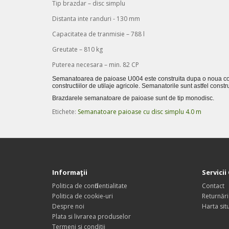
Tip brazdar – disc simplu
Distanta inte randuri - 130 mm
Capacitatea de tranmisie – 788 l
Greutate – 810 kg
Puterea necesara – min. 82 CP
Semanatoarea de paioase U004 este construita dupa o noua conc
constructiilor de utilaje agricole. Semanatorile sunt astfel constru
Brazdarele semanatoare de paioase sunt de tip monodisc.
Etichete:
Semanatoare paioase cu disc simplu 4.0 m
Informaţii
Servicii 
Politica de confidentialitate
Contact
Politica de cookie-uri
Returnări
Despre noi
Harta situ
Plata si livrarea produselor
Termeni si conditii