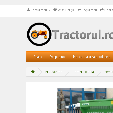
Contul meu
Wish List (0)
Coşul meu
Final
Acasa
Despre noi
Plata si livrarea produselor
Producător
Bomet Polonia
Seman