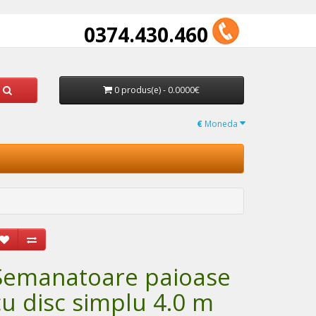
0374.430.460
0 produs(e) - 0.0000€
€
Moneda
Semanatoare paioase
cu disc simplu 4.0 m