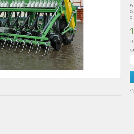
Pr
Co
Di
1
Fă
Ca