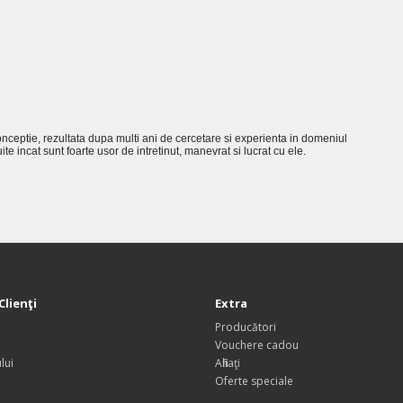
eptie, rezultata dupa multi ani de cercetare si experienta in domeniul
ite incat sunt foarte usor de intretinut, manevrat si lucrat cu ele.
Clienţi
Extra
Producători
Vouchere cadou
lui
Afiliaţi
Oferte speciale