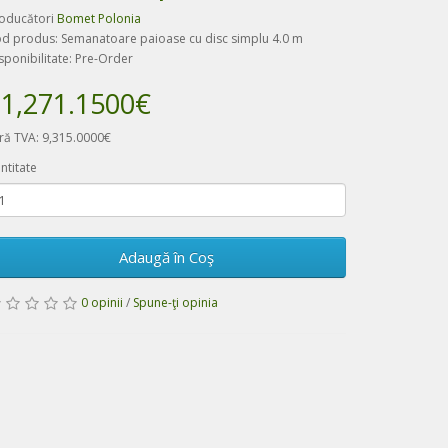
oducători
Bomet Polonia
d produs: Semanatoare paioase cu disc simplu 4.0 m
sponibilitate: Pre-Order
1,271.1500€
ră TVA: 9,315.0000€
ntitate
Adaugă în Coş
0 opinii
/
Spune-ţi opinia