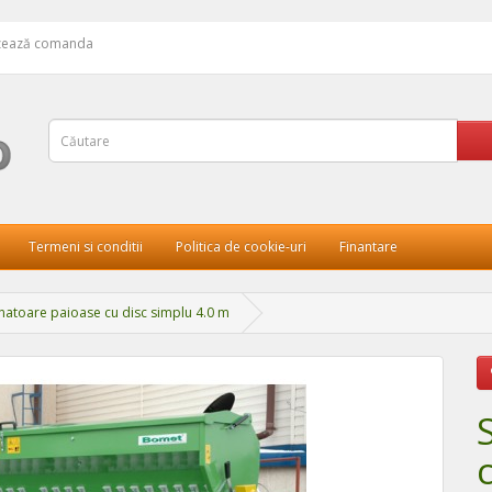
izează comanda
Termeni si conditii
Politica de cookie-uri
Finantare
atoare paioase cu disc simplu 4.0 m