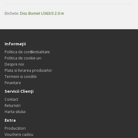
Etichete:
Disc Bomet U363/3 2.0 m
Informaţii
Politica de confidentialitate
Politica de cookie-uri
Despre noi
Plata si livrarea produselor
Termeni si conditii
Finantare
Servicii Clienţi
Contact
Returnări
Harta sitului
Extra
Producători
Vouchere cadou