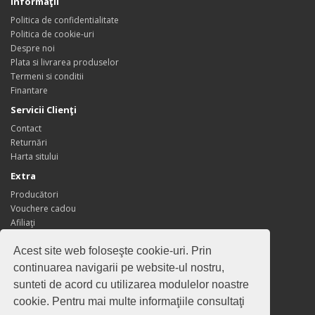
Informaţii
Politica de confidentialitate
Politica de cookie-uri
Despre noi
Plata si livrarea produselor
Termeni si conditii
Finantare
Servicii Clienţi
Contact
Returnări
Harta sitului
Extra
Producători
Vouchere cadou
Afiliaţi
Oferte speciale
Acest site web foloseşte cookie-uri. Prin
Contul meu
continuarea navigarii pe website-ul nostru,
Contul meu
sunteti de acord cu utilizarea modulelor noastre
Istoric comenzi
cookie. Pentru mai multe informaţiile consultaţi
Wish List