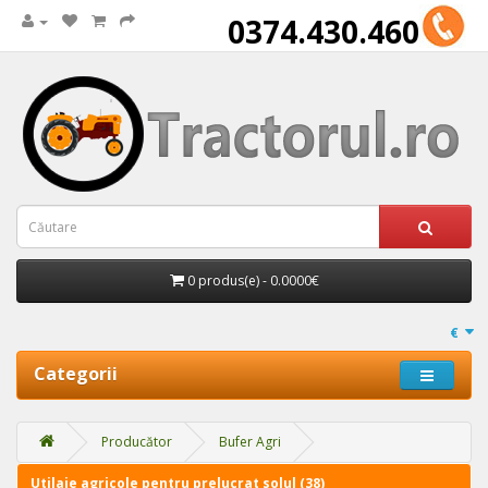
0374.430.460
0 produs(e) - 0.0000€
€
Categorii
Producător
Bufer Agri
Utilaje agricole pentru prelucrat solul (38)