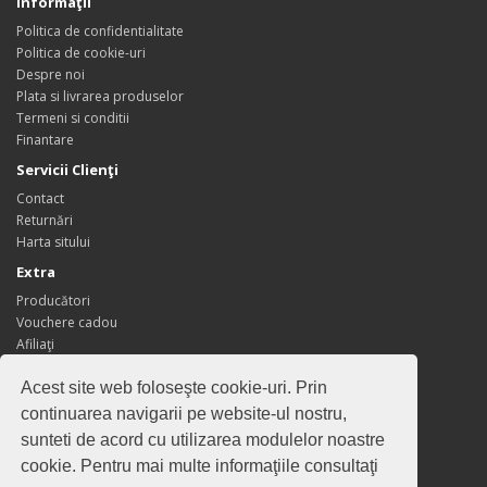
Informaţii
Politica de confidentialitate
Politica de cookie-uri
Despre noi
Plata si livrarea produselor
Termeni si conditii
Finantare
Servicii Clienţi
Contact
Returnări
Harta sitului
Extra
Producători
Vouchere cadou
Afiliaţi
Oferte speciale
Acest site web foloseşte cookie-uri. Prin
Contul meu
continuarea navigarii pe website-ul nostru,
Contul meu
sunteti de acord cu utilizarea modulelor noastre
Istoric comenzi
cookie. Pentru mai multe informaţiile consultaţi
Wish List