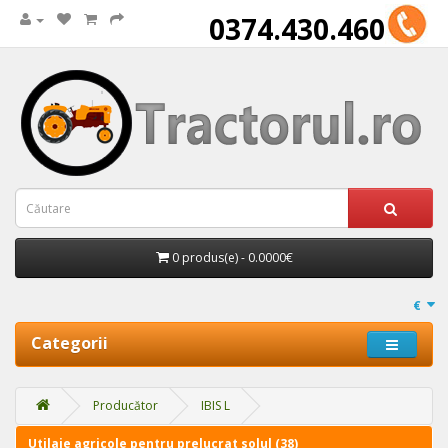
0374.430.460
0 produs(e) - 0.0000€
€
Categorii
Producător
IBIS L
Utilaje agricole pentru prelucrat solul (38)