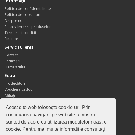
Informaţii
Politica de confidentialitate
Politica de cookie-uri
Despre noi
Plata si livrarea produselor
Termeni si conditii
Finantare
Servicii Clienţi
Contact
Returnări
Harta sitului
Extra
Producători
Vouchere cadou
Afiliaţi
Oferte speciale
Acest site web foloseşte cookie-uri. Prin
Contul meu
continuarea navigarii pe website-ul nostru,
Contul meu
sunteti de acord cu utilizarea modulelor noastre
Istoric comenzi
cookie. Pentru mai multe informaţiile consultaţi
Wish List