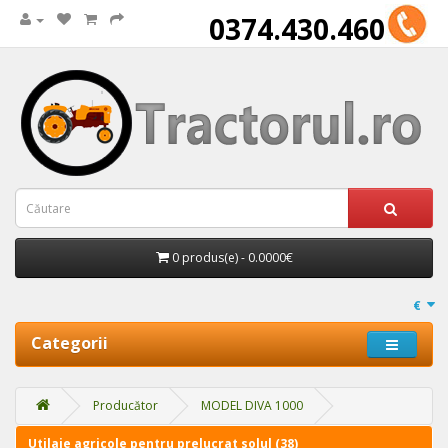
0374.430.460
0 produs(e) - 0.0000€
€
Categorii
Producător
MODEL DIVA 1000
Utilaje agricole pentru prelucrat solul (38)