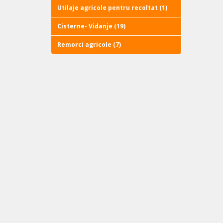
Utilaje agricole pentru recoltat (1)
Cisterne- Vidanje (19)
Remorci agricole (7)