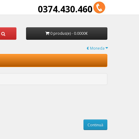
0374.430.460
0 produs(e) - 0.0000€
€
Moneda
Continuă